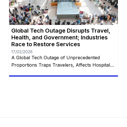
freedom for the customer to decide how and
[…]
Global Tech Outage Disrupts Travel,
Health, and Government; Industries
Race to Restore Services
17/02/2026
A Global Tech Outage of Unprecedented
Proportions Traps Travelers, Affects Hospitals,
and Disrupts Services Worldwide with
Restorations Underway In the wake of what has
been touted as “the largest IT outage in history,”
numerous industries globally found themselves
grappling with unprecedented challenges. From
thousands of stranded travelers at airports to
disrupted emergency communication systems,
and […]