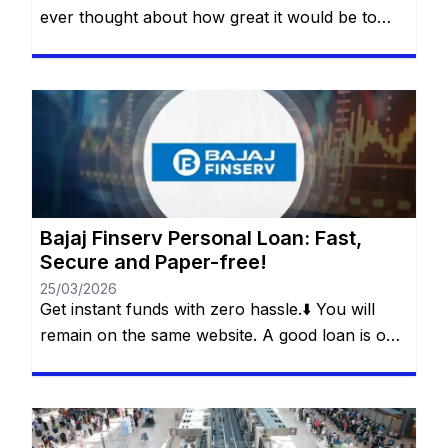
ever thought about how great it would be to
have access to a quick, safe and practical
financial resource when it comes to making a
dream come true or dealing with an unexpected
event? Whether it’s for a special trip, a wedding,
medical treatment or even […]
Bajaj Finserv Personal Loan: Fast,
Secure and Paper-free!
25/03/2026
Get instant funds with zero hassle.⬇️ You will
remain on the same website. A good loan is one
that solves a real problem without creating a
new one. This is what Bajaj Finserv’s Flexi Loan
offers: a smart loan, with flexibility in
withdrawals, control over payments and