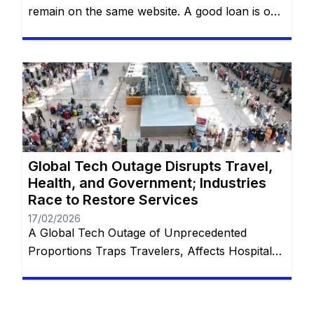
remain on the same website. A good loan is one
that solves a real problem without creating a
new one. This is what Bajaj Finserv’s Flexi Loan
offers: a smart loan, with flexibility in
withdrawals, control over payments and
freedom for the customer to decide how and
[…]
Global Tech Outage Disrupts Travel,
Health, and Government; Industries
Race to Restore Services
17/02/2026
A Global Tech Outage of Unprecedented
Proportions Traps Travelers, Affects Hospitals,
and Disrupts Services Worldwide with
Restorations Underway In the wake of what has
been touted as “the largest IT outage in history,”