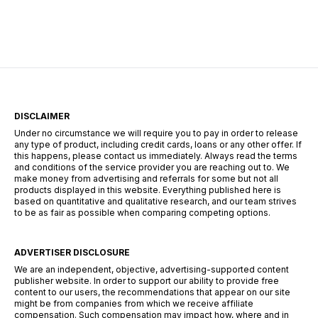
numerous industries globally found themselves
grappling with unprecedented challenges. From
thousands of stranded travelers at airports to
disrupted emergency communication systems,
and […]
DISCLAIMER
Under no circumstance we will require you to pay in order to release
any type of product, including credit cards, loans or any other offer. If
this happens, please contact us immediately. Always read the terms
and conditions of the service provider you are reaching out to. We
make money from advertising and referrals for some but not all
products displayed in this website. Everything published here is
based on quantitative and qualitative research, and our team strives
to be as fair as possible when comparing competing options.
ADVERTISER DISCLOSURE
We are an independent, objective, advertising-supported content
publisher website. In order to support our ability to provide free
content to our users, the recommendations that appear on our site
might be from companies from which we receive affiliate
compensation. Such compensation may impact how, where and in