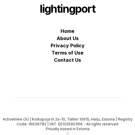
lightingport
Home
About Us
Privacy Policy
Terms of Use
Contact Us
ActiveView OÜ | Kotkapoja tn 2a-10, Tallinn 10615, Harju, Estonia | Registry
Code: 16639782 | VAT: EE102590366
-
All rights reserved
Proudly based in Estonia
♡