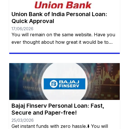
Union Bank of India Personal Loan:
Quick Approval
17/06/2026
You will remain on the same website. Have you
ever thought about how great it would be to
have access to a quick, safe and practical
financial resource when it comes to making a
dream come true or dealing with an unexpected
event? Whether it’s for a special trip, a wedding,
medical treatment or even […]
Bajaj Finserv Personal Loan: Fast,
Secure and Paper-free!
25/03/2026
Get instant funds with zero hassle.⬇️ You will