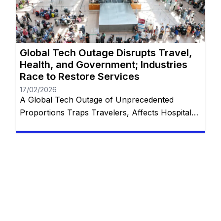
freedom for the customer to decide how and
[…]
Global Tech Outage Disrupts Travel,
Health, and Government; Industries
Race to Restore Services
17/02/2026
A Global Tech Outage of Unprecedented
Proportions Traps Travelers, Affects Hospitals,
and Disrupts Services Worldwide with
Restorations Underway In the wake of what has
been touted as “the largest IT outage in history,”
numerous industries globally found themselves
grappling with unprecedented challenges. From
thousands of stranded travelers at airports to
disrupted emergency communication systems,
and […]