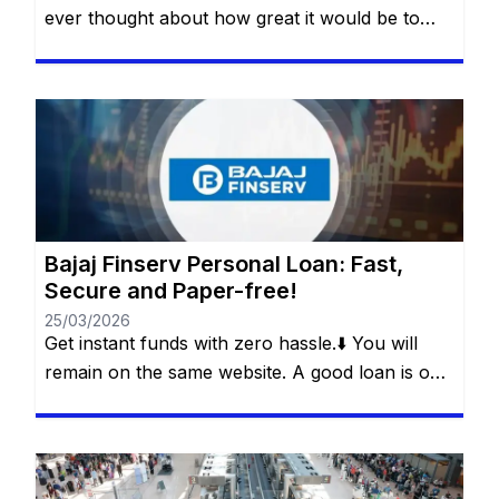
ever thought about how great it would be to
have access to a quick, safe and practical
financial resource when it comes to making a
dream come true or dealing with an unexpected
event? Whether it’s for a special trip, a wedding,
medical treatment or even […]
Bajaj Finserv Personal Loan: Fast,
Secure and Paper-free!
25/03/2026
Get instant funds with zero hassle.⬇️ You will
remain on the same website. A good loan is one
that solves a real problem without creating a
new one. This is what Bajaj Finserv’s Flexi Loan
offers: a smart loan, with flexibility in
withdrawals, control over payments and